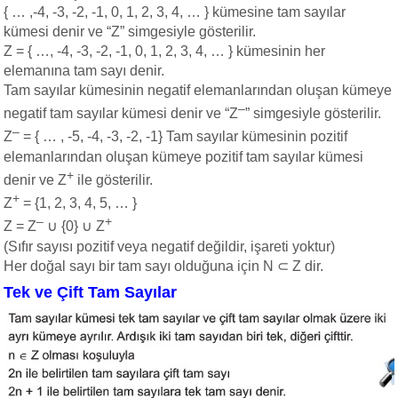
{ … ,-4, -3, -2, -1, 0, 1, 2, 3, 4, … } kümesine tam sayılar
kümesi denir ve “Z” simgesiyle gösterilir.
Z = { …, -4, -3, -2, -1, 0, 1, 2, 3, 4, … } kümesinin her
elemanına tam sayı denir.
Tam sayılar kümesinin negatif elemanlarından oluşan kümeye
–
negatif tam sayılar kümesi denir ve “Z
” simgesiyle gösterilir.
–
Z
= { … , -5, -4, -3, -2, -1} Tam sayılar kümesinin pozitif
elemanlarından oluşan kümeye pozitif tam sayılar kümesi
+
denir ve Z
ile gösterilir.
+
Z
= {1, 2, 3, 4, 5, … }
–
+
Z = Z
∪ {0} ∪ Z
(Sıfır sayısı pozitif veya negatif değildir, işareti yoktur)
Her doğal sayı bir tam sayı olduğuna için N ⊂ Z dir.
Tek ve Çift Tam Sayılar