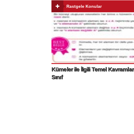
Rastgele Konular
Kümeler ile İlgili Temel Kavramlar
Sınıf