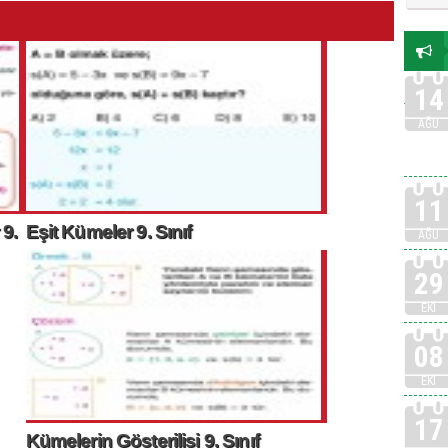
14
AĞU
11
 9.
Eşit Kümeler 9. Sınıf
AĞU
29
EKI
08
EKI
17
Kümelerin Gösterilişi 9. Sınıf