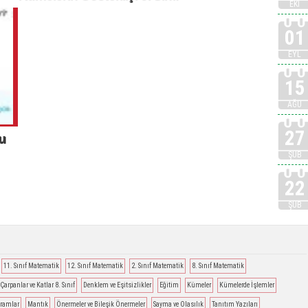
EKI
01
EYL
15
AĞU
27
u
ŞUB
22
ŞUB
11. Sınıf Matematik
12. Sınıf Matematik
2. Sınıf Matematik
8. Sınıf Matematik
Çarpanlar ve Katlar 8. Sınıf
Denklem ve Eşitsizlikler
Eğitim
Kümeler
Kümelerde İşlemler
vramlar
Mantık
Önermeler ve Bileşik Önermeler
Sayma ve Olasılık
Tanıtım Yazıları