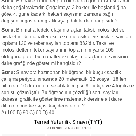
Soru
: Bir bakteri türü her gün bir önceki günün karesi kadar
daha çoğalmaktadır. Çoğalmaya 3 bakteri ile başlandığına
göre, 4. güne kadarki bakteri sayısının zamana bağlı
değişimini gösteren grafik aşağıdakilerden hangisidir?
Soru
: Bir mahalledeki ulaşım araçları taksi, motosiklet ve
bisiklettir. Bu mahalledeki taksi, motosiklet ve bisiklet sayıları
toplamı 120 ve teker sayıları toplamı 332'dir. Taksi ve
motosikletlerin teker sayılarının toplamının yarısı 106
olduğuna göre, bu mahalledeki ulaşım araçlarının sayısının
daire grafiğinde gösterimi hangisidir?
Soru
: Sınavlara hazırlanan bir öğrenci bir buçuk saatlik
çalışma periyotu sırasında 20 matematik, 12 sosyal, 18 fen
bilimleri, 10 din kültürü ve ahlak bilgisi, 8 Türkçe ve 4 İngilizce
sorusu çözmüştür. Bu öğrencinin çözdüğü soru sayıları
dairesel grafik ile gösterilirse matematik dersine ait daire
diliminin merkez açısı kaç derece olur?
A) 100 B) 90 C) 60 D) 40
Temel Yeterlilik Sınavı (TYT)
13 Haziran 2020 Cumartesi