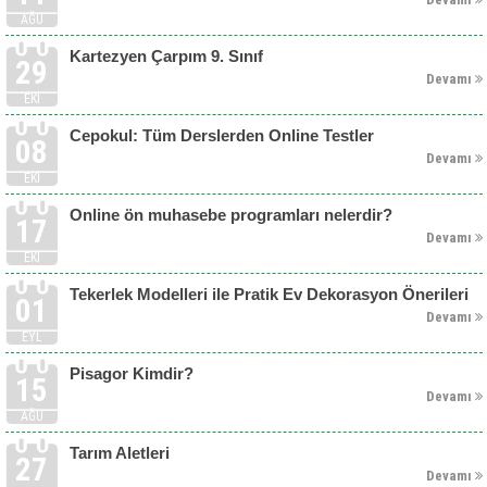
AĞU
Kartezyen Çarpım 9. Sınıf
29
Devamı
EKI
Cepokul: Tüm Derslerden Online Testler
08
Devamı
EKI
Online ön muhasebe programları nelerdir?
17
Devamı
EKI
Tekerlek Modelleri ile Pratik Ev Dekorasyon Önerileri
01
Devamı
EYL
Pisagor Kimdir?
15
Devamı
AĞU
Tarım Aletleri
27
Devamı