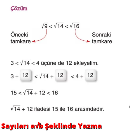
Sayıları a√b Şeklinde Yazma