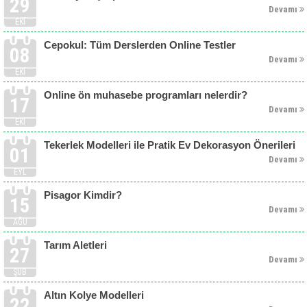
29
Devamı
EKI
Cepokul: Tüm Derslerden Online Testler
08
Devamı
EKI
Online ön muhasebe programları nelerdir?
17
Devamı
EKI
Tekerlek Modelleri ile Pratik Ev Dekorasyon Önerileri
01
Devamı
EYL
Pisagor Kimdir?
15
Devamı
AĞU
Tarım Aletleri
27
Devamı
ŞUB
Altın Kolye Modelleri
22